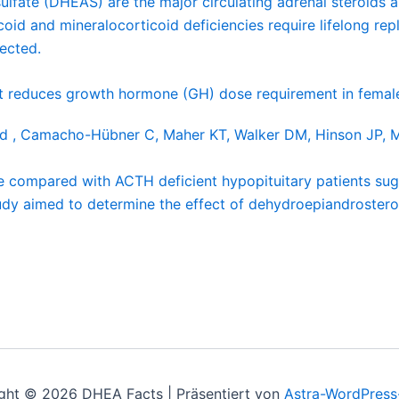
ate (DHEAS) are the major circulating adrenal steroids a
coid and mineralocorticoid deficiencies require lifelong re
rected.
reduces growth hormone (GH) dose requirement in female
ud , Camacho-Hübner C, Maher KT, Walker DM, Hinson JP, 
e compared with ACTH deficient hypopituitary patients s
study aimed to determine the effect of dehydroepiandroste
ght © 2026 DHEA Facts | Präsentiert von
Astra-WordPres