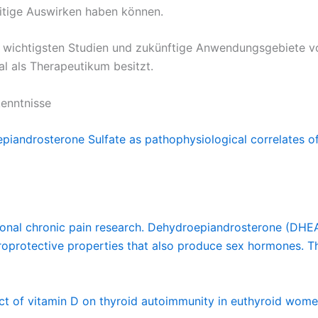
itige Auswirken haben können.
die wichtigsten Studien und zukünftige Anwendungsgebiete v
l als Therapeutikum besitzt.
enntnisse
ndrosterone Sulfate as pathophysiological correlates of c
lational chronic pain research. Dehydroepiandrosterone (DHE
uroprotective properties that also produce sex hormones. 
t of vitamin D on thyroid autoimmunity in euthyroid women