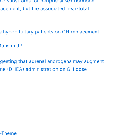
nd substrates for peripheral sex hormone
placement, but the associated near-total
 hypopituitary patients on GH replacement
Monson JP
uggesting that adrenal androgens may augment
rone (DHEA) administration on GH dose
s-Theme