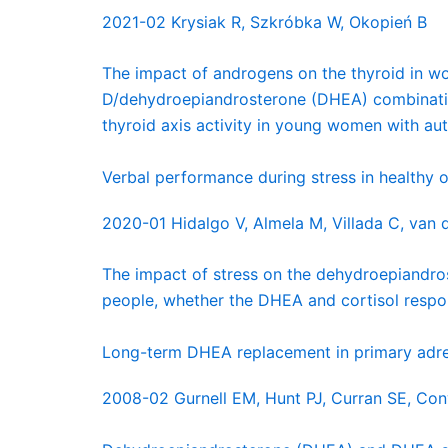
2021-02 Krysiak R, Szkróbka W, Okopień B
The impact of androgens on the thyroid in wo
D/dehydroepiandrosterone (DHEA) combination 
thyroid axis activity in young women with au
Verbal performance during stress in healthy 
2020-01 Hidalgo V, Almela M, Villada C, van d
The impact of stress on the dehydroepiandros
people, whether the DHEA and cortisol respon
Long-term DHEA replacement in primary adrena
2008-02 Gurnell EM, Hunt PJ, Curran SE, Co