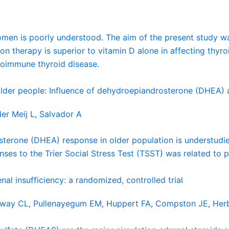
men is poorly understood. The aim of the present study wa
therapy is superior to vitamin D alone in affecting thyro
toimmune thyroid disease.
older people: Influence of dehydroepiandrosterone (DHEA) a
er Meij L, Salvador A
terone (DHEA) response in older population is understudied.
ses to the Trier Social Stress Test (TSST) was related to p
l insufficiency: a randomized, controlled trial
nway CL, Pullenayegum EM, Huppert FA, Compston JE, Herb