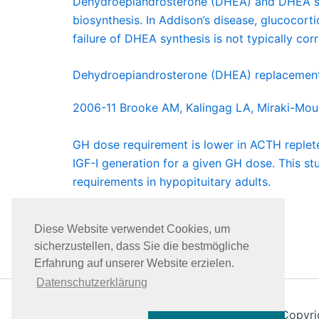
Dehydroepiandrosterone (DHEA) and DHEA sulf
biosynthesis. In Addison’s disease, glucocorti
failure of DHEA synthesis is not typically cor
Dehydroepiandrosterone (DHEA) replacement 
2006-11 Brooke AM, Kalingag LA, Miraki-Mo
GH dose requirement is lower in ACTH replet
IGF-I generation for a given GH dose. This 
requirements in hypopituitary adults.
Studienkategorien
Diese Website verwendet Cookies, um
sicherzustellen, dass Sie die bestmögliche
Erfahrung auf unserer Website erzielen.
Studie nicht gefunden?
Datenschutzerklärung
Copyri