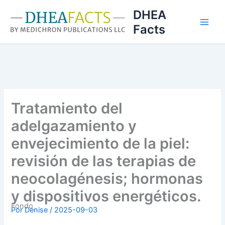
Ir
DHEA
al
Facts
contenido
Tratamiento del
adelgazamiento y
envejecimiento de la piel:
revisión de las terapias de
neocolagénesis; hormonas
y dispositivos energéticos.
Fondo
Por
Denise
/
2025-09-03