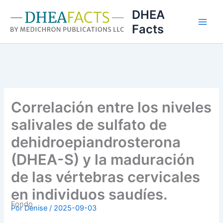
Ir
DHEA
al
Facts
contenido
Correlación entre los niveles
salivales de sulfato de
dehidroepiandrosterona
(DHEA-S) y la maduración
de las vértebras cervicales
en individuos saudíes.
Fondo
Por
Denise
/
2025-09-03