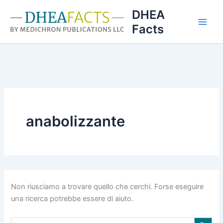
Vai
DHEA
al
Facts
contenuto
anabolizzante
Non riusciamo a trovare quello che cerchi. Forse eseguire
una ricerca potrebbe essere di aiuto.
Search Button
Search