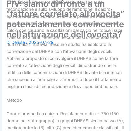
FIV: siamo di fronte a un
L’attivazione irregolare degli ovociti influisce sulla
fecondazione e sullo sviluppo dell’embrione. Il deidro-
“fattore correlato all’ovocita”
epiandrosterone solfato (DHEAS) è presente nelle cellule
potenzialmente convincente
della teca/cumulo-granulosa, regola le stesse pompe del
calcio che causano le oscillazioni del calcio nei topi e i suoi
nell’attivazione dell’ovocita?
livelli sono alterati nelle donne con tassi di fecondazione
Di
Denise
/
2025-07-29
nulli o bassi. Tuttavia, nessuno studio ha esplorato la
correlazione del DHEAS con l’attivazione degli ovociti.
Abbiamo proposto di coinvolgere il DHEAS come fattore
correlato all’attivazione degli ovociti dimostrando che la
rettifica delle concentrazioni di DHEAS deviate (sia inferiori
che superiori al normale) alla normalità dopo il trattamento
migliora i tassi di fecondazione e di sviluppo embrionale.
Metodo
Coorte prospettica chiusa. Reclutamento di n = 750 (150
donne per sottogruppo) in gruppi DHEAS sierico basso (A),
medio/controllo (B), alto (C) precedentemente classificati. Il