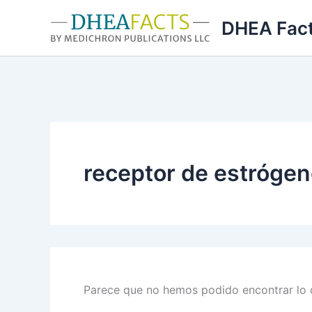
Ir
DHEA Fac
al
contenido
receptor de estróge
Parece que no hemos podido encontrar lo 