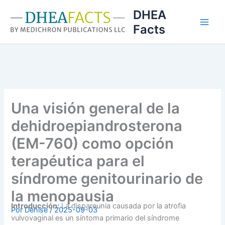
Ir
DHEA
al
Facts
contenido
Una visión general de la
dehidroepiandrosterona
(EM-760) como opción
terapéutica para el
síndrome genitourinario de
la menopausia
Introducción:
La dispareunia causada por la atrofia
Por
Denise
/
2025-09-03
vulvovaginal es un síntoma primario del síndrome