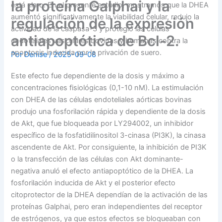
la proteína Galphai y la
está claro. En el presente estudio, mostramos que la DHEA
aumentó significativamente la viabilidad celular, redujo la
regulación de la expresión
actividad de la caspasa-3 y protegió las células
antiapoptótica de Bcl-2.
endoteliales vasculares bovinas y humanas contra la
apoptosis inducida por la privación de suero.
Por
Denise
/
2025-09-08
Este efecto fue dependiente de la dosis y máximo a
concentraciones fisiológicas (0,1-10 nM). La estimulación
con DHEA de las células endoteliales aórticas bovinas
produjo una fosforilación rápida y dependiente de la dosis
de Akt, que fue bloqueada por LY294002, un inhibidor
específico de la fosfatidilinositol 3-cinasa (PI3K), la cinasa
ascendente de Akt. Por consiguiente, la inhibición de PI3K
o la transfección de las células con Akt dominante-
negativa anuló el efecto antiapoptótico de la DHEA. La
fosforilación inducida de Akt y el posterior efecto
citoprotector de la DHEA dependían de la activación de las
proteínas Galphai, pero eran independientes del receptor
de estrógenos, ya que estos efectos se bloqueaban con