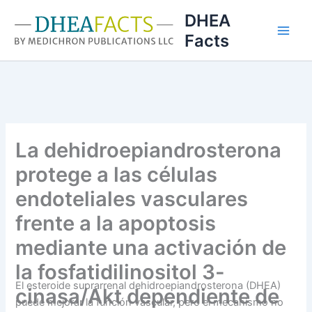
Ir
DHEA
al
Facts
contenido
La dehidroepiandrosterona
protege a las células
endoteliales vasculares
frente a la apoptosis
mediante una activación de
la fosfatidilinositol 3-
El esteroide suprarrenal dehidroepiandrosterona (DHEA)
cinasa/Akt dependiente de
puede mejorar la función vascular, pero el mecanismo no