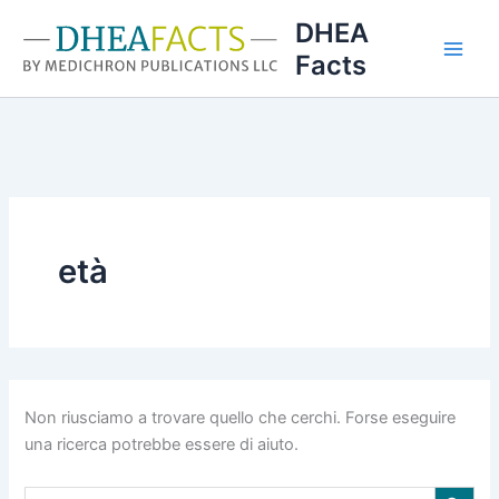
Vai
DHEA
al
Facts
contenuto
età
Non riusciamo a trovare quello che cerchi. Forse eseguire
una ricerca potrebbe essere di aiuto.
Search Button
Search