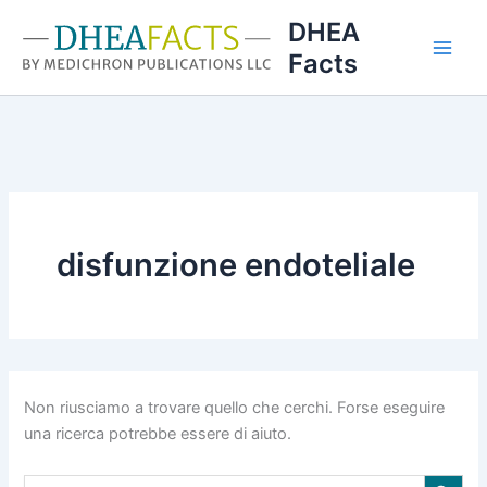
Vai
DHEA
al
Facts
contenuto
disfunzione endoteliale
Non riusciamo a trovare quello che cerchi. Forse eseguire
una ricerca potrebbe essere di aiuto.
Search Button
Search