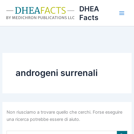
Vai
DHEA
al
Facts
contenuto
androgeni surrenali
Non riusciamo a trovare quello che cerchi. Forse eseguire
una ricerca potrebbe essere di aiuto.
Search Button
Search