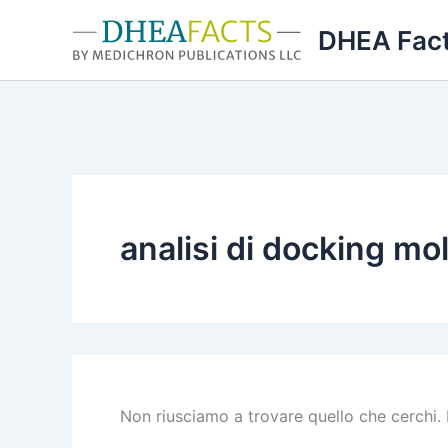
Vai
DHEA Fac
al
contenuto
analisi di docking mo
Non riusciamo a trovare quello che cerchi. 