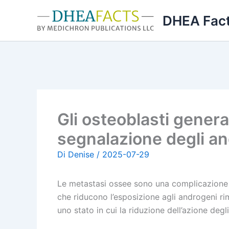
Vai
DHEA Fac
al
contenuto
Gli osteoblasti gener
segnalazione degli and
Di
Denise
/
2025-07-29
Le metastasi ossee sono una complicazione de
che riducono l’esposizione agli androgeni ri
uno stato in cui la riduzione dell’azione degl