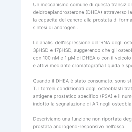
Un meccanismo comune di questa transizione 
deidroepiandrosterone (DHEA) attraverso la
la capacità del cancro alla prostata di form
sintesi di androgeni.
Le analisi dell’espressione dell’RNA degli o
3βHSD e 17βHSD, suggerendo che gli osteobla
con 100 nM e 1 μM di DHEA o con il veicolo di
e attivi mediante cromatografia liquida e s
Quando il DHEA è stato consumato, sono stat
T. I terreni condizionati degli osteoblasti 
antigene prostatico specifico (PSA) e il nume
indotto la segnalazione di AR negli osteoblas
Descriviamo una funzione non riportata degli
prostata androgeno-responsivo nell’osso.