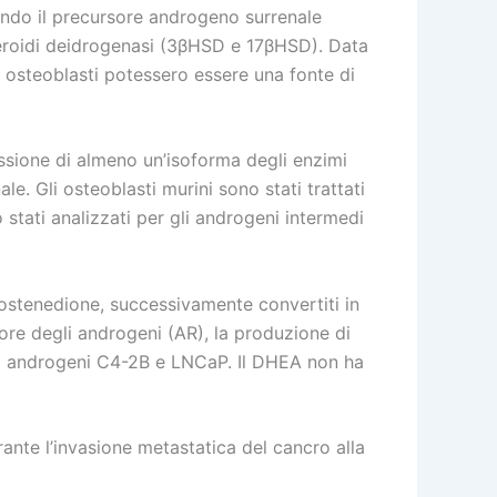
ando il precursore androgeno surrenale
teroidi deidrogenasi (3βHSD e 17βHSD). Data
i osteoblasti potessero essere una fonte di
essione di almeno un’isoforma degli enzimi
 Gli osteoblasti murini sono stati trattati
stati analizzati per gli androgeni intermedi
ostenedione, successivamente convertiti in
ore degli androgeni (AR), la produzione di
agli androgeni C4-2B e LNCaP. Il DHEA non ha
ante l’invasione metastatica del cancro alla