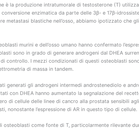
è la produzione intratumorale di testosterone (T) utilizz
 conversione enzimatica da parte delle 3β- e 17β-idrossis
are metastasi blastiche nell’osso, abbiamo ipotizzato che gl
steoblasti murini e dell’osso umano hanno confermato l’espr
sti sono in grado di generare androgeni dal DHEA surrenale.
 controllo. I mezzi condizionati di questi osteoblasti sono 
pettrometria di massa in tandem.
i generati gli androgeni intermedi androstenediolo e andr
trattati con DHEA hanno aumentato la segnalazione del recett
ro di cellule delle linee di cancro alla prostata sensibili 
ti, nonostante l’espressione di AR in questo tipo di cellule.
 osteoblasti come fonte di T, particolarmente rilevante dur