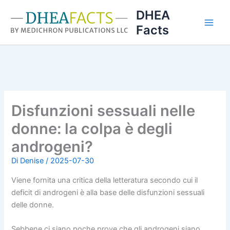
Vai
DHEA
al
Facts
contenuto
Disfunzioni sessuali nelle
donne: la colpa è degli
androgeni?
Di
Denise
/
2025-07-30
Viene fornita una critica della letteratura secondo cui il
deficit di androgeni è alla base delle disfunzioni sessuali
delle donne.
Sebbene ci siano poche prove che gli androgeni siano