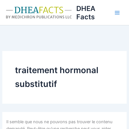
Aller
DHEA
au
Facts
contenu
traitement hormonal
substitutif
Il semble que nous ne pouvons pas trouver le contenu
demandé. Peut-être qu’une recherche peut vous aider.